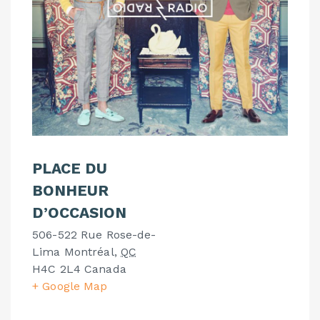
PLACE DU
BONHEUR
D’OCCASION
506-522 Rue Rose-de-
Lima
Montréal
,
QC
H4C 2L4
Canada
+ Google Map