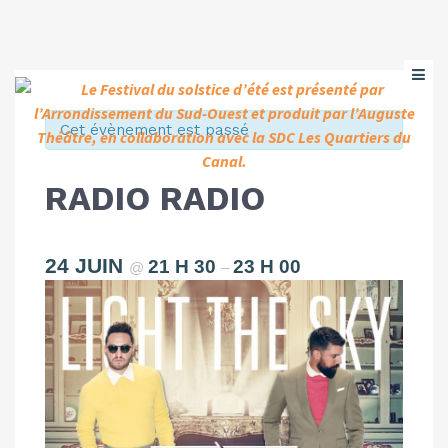
Cet évènement est passé
RADIO RADIO
24 JUIN
21 H 30
23 H 00
@
–