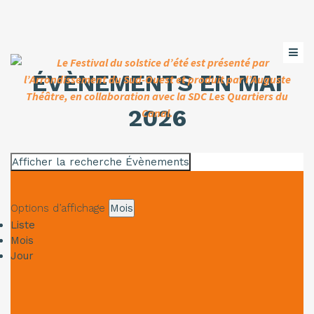
ÉVÈNEMENTS EN MAI
2026
RECHERCHE
Afficher la recherche Évènements
ET
NAVIGATION
Options d’affichage
Mois
NAVIGATION
Liste
DE
Mois
DE
VUES
Jour
ÉVÈNEMENT
VUES
ÉVÈNEMENTS