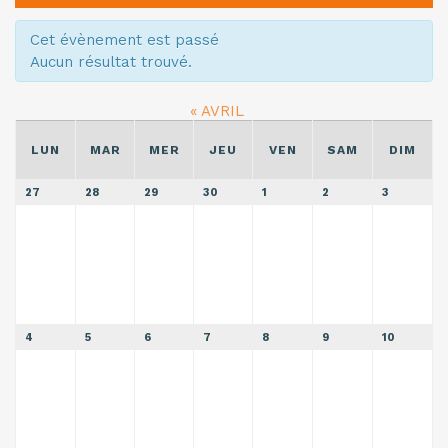
Cet évènement est passé
Aucun résultat trouvé.
«
AVRIL
CALENDRIER
LUN
MAR
MER
JEU
VEN
SAM
DIM
DE
Calendrier
27
28
29
30
1
2
3
de
ÉVÈNEMENTS
Évènements
4
5
6
7
8
9
10